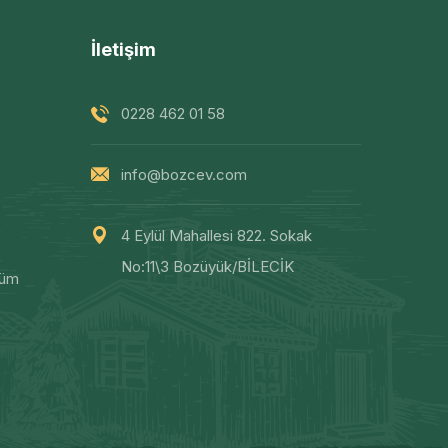
İletişim
0228 462 01 58
info@bozcev.com
4 Eylül Mahallesi 822. Sokak
No:11\3 Bozüyük/BİLECİK
şüm