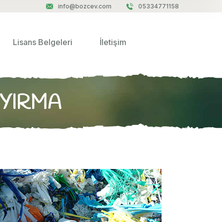
info@bozcev.com
05334771158
Lisans Belgeleri
İletişim
AYIRMA